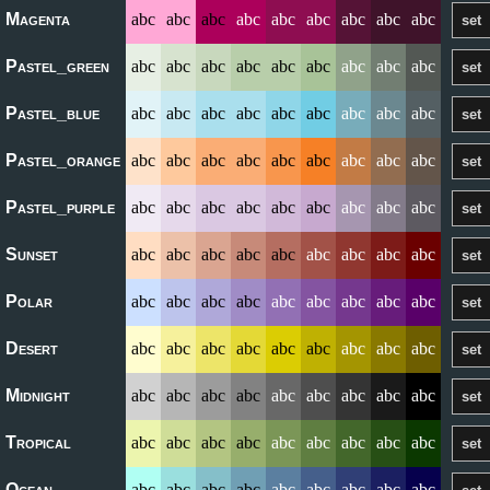
Magenta
abc
abc
abc
abc
abc
abc
abc
abc
abc
Pastel_green
abc
abc
abc
abc
abc
abc
abc
abc
abc
Pastel_blue
abc
abc
abc
abc
abc
abc
abc
abc
abc
Pastel_orange
abc
abc
abc
abc
abc
abc
abc
abc
abc
Pastel_purple
abc
abc
abc
abc
abc
abc
abc
abc
abc
Sunset
abc
abc
abc
abc
abc
abc
abc
abc
abc
Polar
abc
abc
abc
abc
abc
abc
abc
abc
abc
Desert
abc
abc
abc
abc
abc
abc
abc
abc
abc
Midnight
abc
abc
abc
abc
abc
abc
abc
abc
abc
Tropical
abc
abc
abc
abc
abc
abc
abc
abc
abc
Ocean
abc
abc
abc
abc
abc
abc
abc
abc
abc