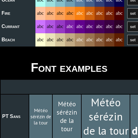
Fire
abc
abc
abc
abc
abc
abc
abc
abc
abc
Currant
abc
abc
abc
abc
abc
abc
abc
abc
abc
Beach
abc
abc
abc
abc
abc
abc
abc
abc
abc
Font examples
Météo
Météo
Météo
sérézin
sérézin
sérézin de
PT Sans
de la
la tour
de la tour
d
tour