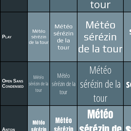
tour
Météo
Météo
Météo
sérézin
sérézin
sérézin
Play
de la
de la tour
de la tour
tour
Météo
Météo
Météo
sérézin de la
s
Open Sans
sérézin de la
sérézin de la
Condensed
tour
tour
tour
Météo
Météo
Météo
sérézin de
s
sérézin
sérézin
Anton