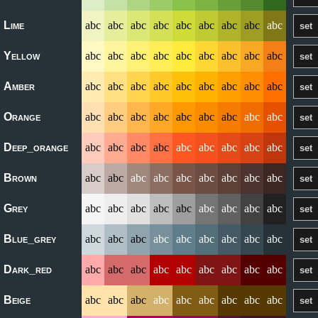
Lime
abc
abc
abc
abc
abc
abc
abc
abc
abc
Yellow
abc
abc
abc
abc
abc
abc
abc
abc
abc
Amber
abc
abc
abc
abc
abc
abc
abc
abc
abc
Orange
abc
abc
abc
abc
abc
abc
abc
abc
abc
Deep_orange
abc
abc
abc
abc
abc
abc
abc
abc
abc
Brown
abc
abc
abc
abc
abc
abc
abc
abc
abc
Grey
abc
abc
abc
abc
abc
abc
abc
abc
abc
Blue_grey
abc
abc
abc
abc
abc
abc
abc
abc
abc
Dark_red
abc
abc
abc
abc
abc
abc
abc
abc
abc
Beige
abc
abc
abc
abc
abc
abc
abc
abc
abc