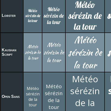
Météo
Météo
Météo
sérézin de
s
sérézin de
sérézin de
Lobster
la tour
la tour
la tour
Météo
Météo
Météo
sérézin de
s
Kaushan
sérézin de
sérézin de
Script
la tour
la tour
la tour
Météo
Météo
sérézin
Météo
sérézin
sérézin
Open Sans
de la
de la
de la
tour
tour