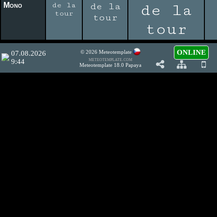
Mono
de la
de la
de la
tour
tour
tour
ONLINE
© 2026
Meteotemplate
07.08.2026
meteotemplate.com
9:44
Meteotemplate 18.0 Papaya