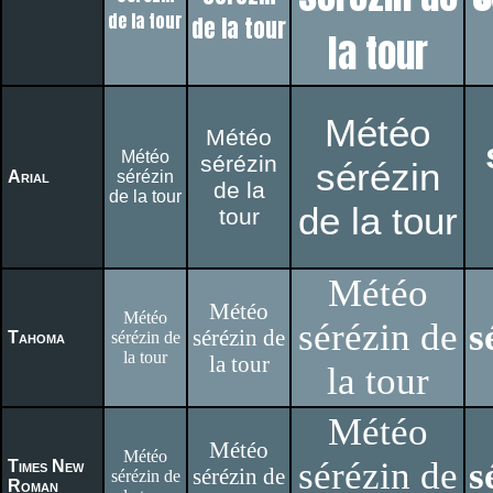
de la tour
de la tour
la tour
Météo
Météo
Météo
sérézin
sérézin
Arial
sérézin
de la
de la tour
de la tour
tour
Météo
Météo
Météo
sérézin de
s
sérézin de
Tahoma
sérézin de
la tour
la tour
la tour
Météo
Météo
Météo
sérézin de
s
Times New
sérézin de
sérézin de
Roman