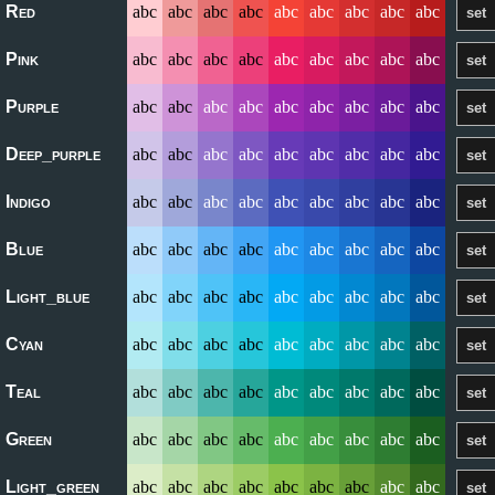
Red
abc
abc
abc
abc
abc
abc
abc
abc
abc
Pink
abc
abc
abc
abc
abc
abc
abc
abc
abc
Purple
abc
abc
abc
abc
abc
abc
abc
abc
abc
Deep_purple
abc
abc
abc
abc
abc
abc
abc
abc
abc
Indigo
abc
abc
abc
abc
abc
abc
abc
abc
abc
Blue
abc
abc
abc
abc
abc
abc
abc
abc
abc
Light_blue
abc
abc
abc
abc
abc
abc
abc
abc
abc
Cyan
abc
abc
abc
abc
abc
abc
abc
abc
abc
Teal
abc
abc
abc
abc
abc
abc
abc
abc
abc
Green
abc
abc
abc
abc
abc
abc
abc
abc
abc
Light_green
abc
abc
abc
abc
abc
abc
abc
abc
abc